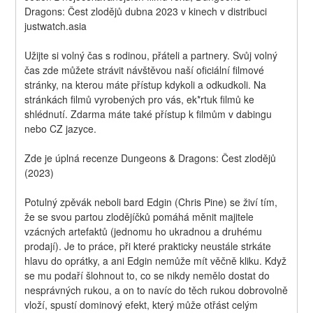
Dragons: Čest zlodějů dubna 2023 v kinech v distribuci 
justwatch.asia
Užijte si volný čas s rodinou, přáteli a partnery. Svůj volný 
čas zde můžete strávit návštěvou naší oficiální filmové 
stránky, na kterou máte přístup kdykoli a odkudkoli. Na 
stránkách filmů vyrobených pro vás, ek*rtuk filmů ke 
shlédnutí. Zdarma máte také přístup k filmům v dabingu 
nebo CZ jazyce.
Zde je úplná recenze Dungeons & Dragons: Čest zlodějů 
(2023)
Potulný zpěvák neboli bard Edgin (Chris Pine) se živí tím, 
že se svou partou zlodějíčků pomáhá měnit majitele 
vzácných artefaktů (jednomu ho ukradnou a druhému 
prodají). Je to práce, při které prakticky neustále strkáte 
hlavu do oprátky, a ani Edgin nemůže mít věčně kliku. Když 
se mu podaří šlohnout to, co se nikdy nemělo dostat do 
nesprávných rukou, a on to navíc do těch rukou dobrovolně 
vloží, spustí dominový efekt, který může otřást celým 