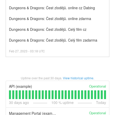
Dungeons & Dragons: Čest zlodějů. online cz Dabing
Dungeons & Dragons: Čest zlodějů. online zdarma
Dungeons & Dragons: Čest zlodějů. Celý film cz
Dungeons & Dragons: Čest zlodějů. Celý film zadarma
Feb
27
,
2023
-
03:18
UTC
Uptime over the past
30
days.
View historical uptime.
Operational
API (example)
30
days ago
100
% uptime
Today
Operational
Management Portal (example)