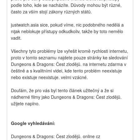
podle toho, kde se nacházíte. Důvody mohou být různé, 
často za vším stojí zákony různých států.
justwatch.asia sice, pokud víme, nic podobného nedělá a 
nijak neblokuje přístupy odkudkoliv, takže by toto nemělo 
vadit.
Všechny tyto problémy lze vyřešit kromě rychlosti internetu, 
proto v tomto seznamu najdete pouze stránky ke sledování 
Dungeons & Dragons: Čest zlodějů. na internetu zdarma v 
češtině a s kvalitními videi, kde tento problém neexistuje 
nebo existuje neexistuje. velmi vzácné.
Doufám, že pro vás byl tento článek užitečný a že si 
nádherné filmy jako Dungeons & Dragons: Čest zlodějů. 
užijete naplno.
Google vyhledávání:
Dungeons & Dragons: Čest zlodějů. online cz