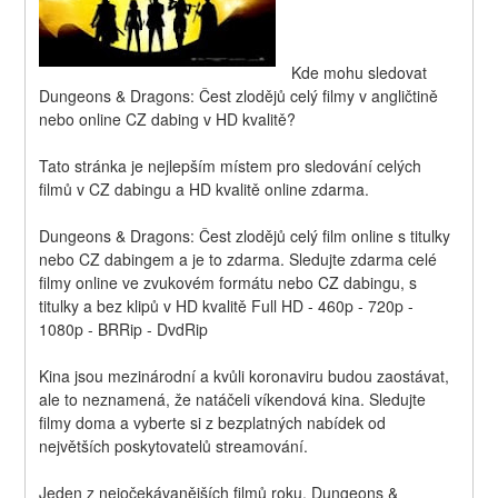
Kde mohu sledovat 
Dungeons & Dragons: Čest zlodějů celý filmy v angličtině 
nebo online CZ dabing v HD kvalitě?
Tato stránka je nejlepším místem pro sledování celých 
filmů v CZ dabingu a HD kvalitě online zdarma.
Dungeons & Dragons: Čest zlodějů celý film online s titulky 
nebo CZ dabingem a je to zdarma. Sledujte zdarma celé 
filmy online ve zvukovém formátu nebo CZ dabingu, s 
titulky a bez klipů v HD kvalitě Full HD - 460p - 720p - 
1080p - BRRip - DvdRip
Kina jsou mezinárodní a kvůli koronaviru budou zaostávat, 
ale to neznamená, že natáčeli víkendová kina. Sledujte 
filmy doma a vyberte si z bezplatných nabídek od 
největších poskytovatelů streamování.
Jeden z nejočekávanějších filmů roku, Dungeons & 