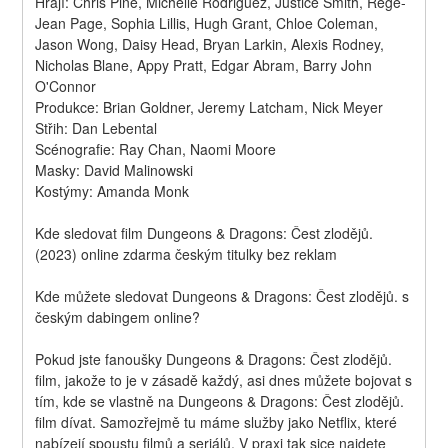
Hrají: Chris Pine, Michelle Rodriguez, Justice Smith, Regé-
Jean Page, Sophia Lillis, Hugh Grant, Chloe Coleman, 
Jason Wong, Daisy Head, Bryan Larkin, Alexis Rodney, 
Nicholas Blane, Appy Pratt, Edgar Abram, Barry John 
O'Connor
Produkce: Brian Goldner, Jeremy Latcham, Nick Meyer
Střih: Dan Lebental
Scénografie: Ray Chan, Naomi Moore
Masky: David Malinowski
Kostýmy: Amanda Monk
Kde sledovat film Dungeons & Dragons: Čest zlodějů. 
(2023) online zdarma českým titulky bez reklam
Kde můžete sledovat Dungeons & Dragons: Čest zlodějů. s 
českým dabingem online?
Pokud jste fanoušky Dungeons & Dragons: Čest zlodějů. 
film, jakože to je v zásadě každý, asi dnes můžete bojovat s 
tím, kde se vlastně na Dungeons & Dragons: Čest zlodějů. 
film dívat. Samozřejmě tu máme služby jako Netflix, které 
nabízejí spoustu filmů a seriálů, V praxi tak sice najdete 