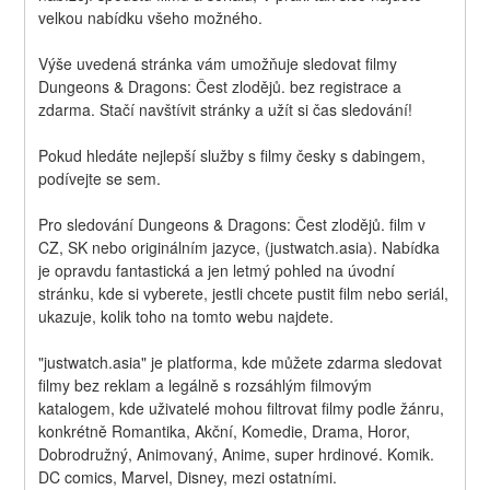
velkou nabídku všeho možného.
Výše uvedená stránka vám umožňuje sledovat filmy 
Dungeons & Dragons: Čest zlodějů. bez registrace a 
zdarma. Stačí navštívit stránky a užít si čas sledování!
Pokud hledáte nejlepší služby s filmy česky s dabingem, 
podívejte se sem.
Pro sledování Dungeons & Dragons: Čest zlodějů. film v 
CZ, SK nebo originálním jazyce, (justwatch.asia). Nabídka 
je opravdu fantastická a jen letmý pohled na úvodní 
stránku, kde si vyberete, jestli chcete pustit film nebo seriál, 
ukazuje, kolik toho na tomto webu najdete.
"justwatch.asia" je platforma, kde můžete zdarma sledovat 
filmy bez reklam a legálně s rozsáhlým filmovým 
katalogem, kde uživatelé mohou filtrovat filmy podle žánru, 
konkrétně Romantika, Akční, Komedie, Drama, Horor, 
Dobrodružný, Animovaný, Anime, super hrdinové. Komik. 
DC comics, Marvel, Disney, mezi ostatními.