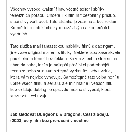
Všechny vysoce kvalitní filmy, včetně solidní sbírky 
televizních pořadů, Chcete-li k nim mít bezplatný přístup, 
stačí si vytvořit účet. Tato stránka je zdarma a bez reklam. 
Kromě toho nabízí články o nezávislých a komerčních 
vydáních.
Tato služba mají fantastickou nabídku filmů s dabingem, 
jiné zase originální znění s titulky. Některé jsou zase skvěle 
použitelné a téměř bez reklam. Každá z těchto služeb má 
něco do sebe, takže je nejlepší přečíst si podrobnější 
recenze nebo si je samozřejmě vyzkoušet, kdy uvidíte, 
která vám nejvíce vyhovuje. Samozřejmě tato volba není u 
úplně všech filmů a seriálů, ale minimálně i větších hitů, 
kde existuje dabing, je opravdu možné si vybrat, která 
verze vám vyhovuje.
Jak sledovat Dungeons & Dragons: Čest zlodějů. 
(2023) celý film bez přerušení v češtině