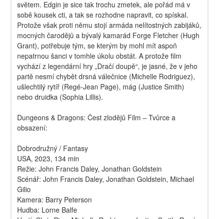
světem. Edgin je sice tak trochu zmetek, ale pořád má v 
sobě kousek cti, a tak se rozhodne napravit, co spískal. 
Protože však proti němu stojí armáda nelítostných zabijáků, 
mocných čarodějů a bývalý kamarád Forge Fletcher (Hugh 
Grant), potřebuje tým, se kterým by mohl mít aspoň 
nepatrnou šanci v tomhle úkolu obstát. A protože film 
vychází z legendární hry „Dračí doupě“, je jasné, že v jeho 
partě nesmí chybět drsná válečnice (Michelle Rodriguez), 
ušlechtilý rytíř (Regé-Jean Page), mág (Justice Smith) 
nebo druidka (Sophia Lillis).
Dungeons & Dragons: Čest zlodějů Film – Tvůrce a 
obsazení:
Dobrodružný / Fantasy
USA, 2023, 134 min
Režie: John Francis Daley, Jonathan Goldstein
Scénář: John Francis Daley, Jonathan Goldstein, Michael 
Gilio
Kamera: Barry Peterson
Hudba: Lorne Balfe